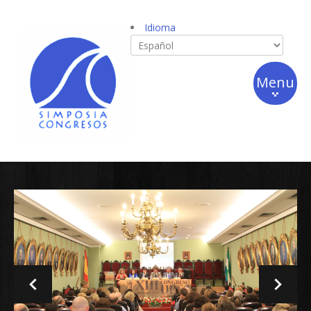
Idioma
Menu
Quienes
somos?
Que
hacemos?
Opiniones
Empleo y
Contacto
Su
congreso
en Cuenca